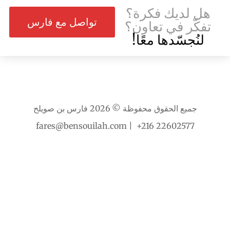
هل لديك فكرة؟
تواصل مع فارس
تفكّر في تعاون؟
لنُجسّدها معًا!
جميع الحقوق محفوظة © 2026 فارس بن صويلح
fares@bensouilah.com | +216 22602577