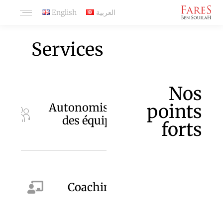
English
العربية
Services
Nos
points
Autonomisation
des équipes
forts
Coaching